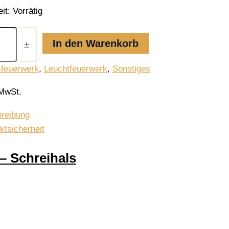
it:
Vorrätig
In den Warenkorb
+
feuerwerk
,
Leuchtfeuerwerk
,
Sonstiges
 MwSt.
reibung
ktsicherheit
– Schreihals