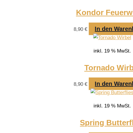
Kondor Feuerwi
In den Waren
8,90
€
inkl. 19 % MwSt.
Tornado Wirb
In den Waren
8,90
€
inkl. 19 % MwSt.
Spring Butterf