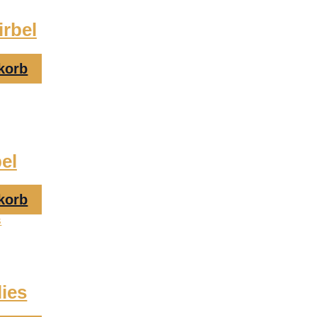
rbel
korb
el
korb
lies