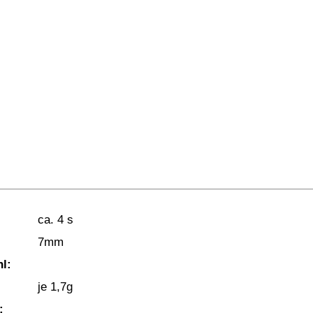
ca. 4 s
7mm
l:
je 1,7g
: