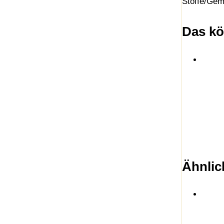
Stoffe/Gem
Das kö
Ähnlic