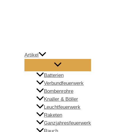
Zum
Inhalt
springen
Artikel
Batterien
Verbundfeuerwerk
Bombenrohre
Knaller & Böller
Leuchtfeuerwerk
Raketen
Ganzjahresfeuerwerk
Rauch