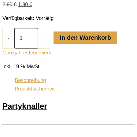
Ursprünglicher
Aktueller
2,90
€
1,90
€
Preis
Preis
Verfügbarkeit:
Vorrätig
war:
ist:
2,90 €
1,90 €.
Party
Knaller
In den Warenkorb
-
+
Menge
Ganzjahresfeuerwerk
inkl. 19 % MwSt.
Beschreibung
Produktsicherheit
Partyknaller