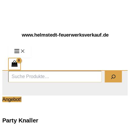
Zum
Inhalt
springen
www.helmstedt-feuerwerksverkauf.de
Suchen
Angebot!
Party Knaller