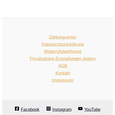
t
d
k
o
e
u
t
d
k
e
u
t
k
e
t
e
Zahlungsarten
Datenschutzerklärung
Widerrufsbelehrung
Privatsphäre-Einstellungen ändern
AGB
Kontakt
Impressum
Facebook
Instagram
YouTube