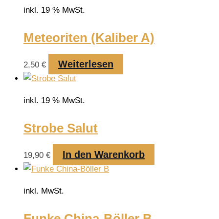
weist
inkl. 19 % MwSt.
mehre
Varian
Meteoriten (Kaliber A)
auf.
Die
Weiterlesen
2,50
€
Optio
könne
auf
inkl. 19 % MwSt.
der
Produk
Strobe Salut
gewähl
werde
In den Warenkorb
19,90
€
inkl. MwSt.
Funke China-Böller B