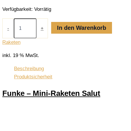
Verfügbarkeit:
Vorrätig
Mini-
Raketen
In den Warenkorb
-
+
Salut
Menge
Raketen
inkl. 19 % MwSt.
Beschreibung
Produktsicherheit
Funke – Mini-Raketen Salut