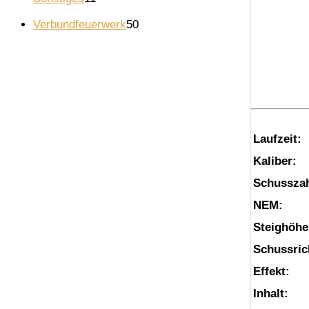
t
d
P
k
o
1
e
u
r
5
Verbundfeuerwerk
50
t
d
P
k
o
0
e
u
r
t
d
P
k
o
e
u
r
t
d
k
o
e
u
t
d
k
e
u
t
Laufzeit:
k
e
Kaliber:
t
e
Schusszah
NEM:
Steighöhe
Schussric
Effekt:
Inhalt: